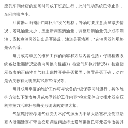
应孔车间休密的空闲时间或下班后进行，此时气功系统已停止作，
车问内噪声小。
油雾器zui好选用*周补油*次的规格，补油时要注意油量减少情
况，若耗油量太少，应重新调整滴油量，调整后滴油量仍少或不滴
油，应检查油雾器进出是否装反，油道是否堵塞，*选油雾器的规格
是否合适。
每月或每季度的维护工作的内容和方法内容包括）仔细检查系
统各处泄漏情况查换向阀换向性能3）检查气和执行情况4）检查指
示仪表的正确性查气缸上磁性开关是否紧固，位置是否正确，动作
是否灵敏有无明显其它异常情况等。
每月或每季度的维护工作可与设备的*级保养同时进行，具体维
护方法如下附表每月或每季维护工作内容*检查元件自动排水器空压
机推拉力活寨杆弯曲变形调速阀旋得太紧。
气缸爬行应考虑气缸受力不好气源压力不够大活塞杆拉伤或活
塞内泄漏活塞杆弯曲变形调速阀旋得太紧等更换已坏元器件改善其