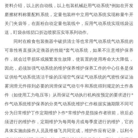
资料介绍，以上的自动线，以上包装机械赴用气动系统*例如在开发
磨擦材料称重配料系统，定量包装秤中立用气动系统实现称量牛开
关门夹袋等，在面粉自动定量包装线中，应用气动系统实现纸袋运
送，盯袋余纸切口折边喷胶压实等系列动作。
同时在粮食包装衡器中破拱清士等也常用气动系统气动系统的
可靠性将直接决定衡器的性能*套气动系统，如果不注意维护保养
作，就会过早损坏或频繁发生故障，使装置的使用寿命大大降低，
因此，必须加强气动系统的维护保养维护保养工作的中心任务是保
证供给气动系统清洁干燥的压缩空气保证气动系统的气密性保证油
雾润滑元件得到必要的润滑保证气动引牛和系统得到规定的土作条
件（如使用工力电压等）从而保证气动执行机构按预定的要求进行*
作气动系统维护保养的分类气动系统维护仁作根据实施期限不同可
分为日常维护丁作定期维护卜作*常维护作是指操作者班前，班后必
须进行的维护作，定期维护为每周每月或每季度进行的维护，它的
具体实施由操作人员及维修飞共同完成，维护作应有记录，以利今