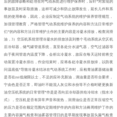
后的故障诊断和处理在对气动系统进行维护保养时，应针*对发现的
事故苗及时采取措施，这样可减少和防止故障发生，延长儿件和系
统的使用奉命，因此，企业应制定气动系统的维护保养管理规范，
加强管理教育，严格管理气动系统维护保养的内容和方法日常维护
们*的内容和方法日常维护土作的主要内容是冷凝水排放，检查润滑
油，3）空压机系统管理冷凝水的排放涉及到整个毛动系统从空仄机
后冷却器，储气罐管道系统，直至各处分水滤气器，空气过滤器等
由于夜间管道内温度下降，会析出冷凝水，故应在每天运转前将交
动装置冷凝水排出，作业结束时，应将各处冷凝水排放掉，以防夜
问温底低*导致冷凝水结冰在气动系统工作时，应检青油雾器储油量
是否在zui低储限以士，不足的应补充新油，滴油量是否符合要求，
宁由色是否正常，即油叶不能混人灰尘和水份等不介格时硬更换新
油空压机系统的日常管理*作是是否向后冷却器供给冷却水（指水冷
式），空压机是否有异常声音和发热，润滑油位是否正常压缩空气
的压力是否在额定范围内定期维护作的内容和方法褥周维护丁作的
主要内容漏气检查和油雾器管理日的是旱期发现事故苗头漏气检查