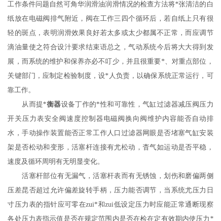
工作条件问题自然可角华润滑油润滑情况的检查方法将*张清洁的白
纸放在电磁阀排气附近，阀在工作三四个循环后，若自纸上只有很
轻的斑点，表明润滑效果良好若太多或太少都属不正常，而应调节
滴油量使之符合设汁要求结束语总之，气动系统今后将大大得到发
展，而系统的维护和保养亦必不叮少，并且很重要*、对重点部位，
关键部门，应制定检验制度，设*人负责，以确保系统正常运行，可
靠工作。
从而提*
衡器
设备丁作的*性和可靠性，气缸过滤器减压阀压力
开关压力表安全阀速度控制器电磁阀换向阀维护内容能否自动排
水，手动操作装置能否正常工作人口过滤器网眼是否堵塞气缸安装
架是否松动和变形，活塞杆连接有尤松动，杳气如运动是否平稳，
速度及循环周明有无明显变化。
活塞杆部位有无漏气，活塞杆表而有无锈蚀，划伤和磨偏两侧
压差昆否超过允许偏差旋转手柄，压力能否调节，当系统尤压力日
寸压力表的指针应可零在zui*和zui低设定压力时应能正常通断现察
各处压力表指示值是否在规定范围内是否在检在定有效期内使压力*