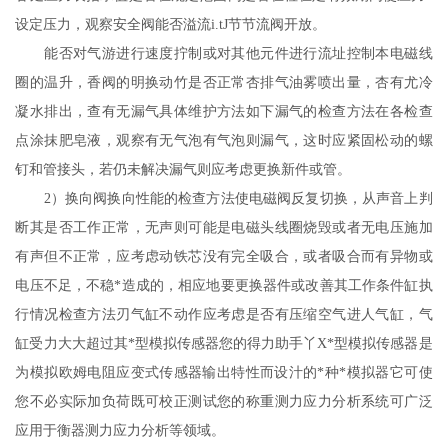
设定压力，观察安全阀能否溢流i.tJ节节流阀开放。
能否对气游进行速度拧制或对其他元件进行流址控制本电磁线
圈的温升，香阀的明换动竹是否正常杏排气油雾喷出量，杏有尤冷
凝水排出，查有无漏气具体维护方法如下漏气的检查方法在各检查
点涂抹肥皂液，观察有无气泡有气泡则漏气，这时应紧固松动的螺
钉和管接头，若仍未解决漏气则应考虑更换新件或管。
2）换向阀换向性能的检查方法使电磁阀反复切换，从声音上判
断其是否工作正常，无声则可能是电磁头线圈烧毁或者无电压施加
有声但不正常，应考虑动铁芯没有完全吸合，或者吸合而有异物或
电压不足，不稳*造成的，相应地要更换器件或改善其工作条件缸执
行情况检查方法刃气缸不动作应考虑是否有压缩空气进人气缸，气
缸受力大大超过其*型模拟传感器您的得力助手丫X*型模拟传感器是
为模拟欧姆电阻应变式传感器输出特性而设汁的*种*模拟器它可使
您不必实际加负荷既可校正测试您的称重测力应力分析系统可广泛
应用于衡器测力应力分析等领域。