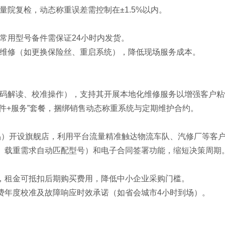
量院复检，动态称重误差需控制在±1.5%以内‌。
用型号备件需保证24小时内发货‌。
维修（如更换保险丝、重启系统），降低现场服务成本‌。
代码解读、校准操作），支持其开展本地化维修服务以增强客户粘
软件+服务”套餐，捆绑销售动态称重系统与定期维护合约‌。
工业品）开设旗舰店，利用平台流量精准触达物流车队、汽修厂等客户
轴距、载重需求自动匹配型号）和电子合同签署功能，缩短决策周期‌
，租金可抵扣后期购买费用，降低中小企业采购门槛‌。
费年度校准及故障响应时效承诺（如省会城市4小时到场）‌。