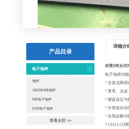
详细介
产品目录
东营2吨台式
电子地秤
电子地磅功能
地秤
? 交直流两
1吨2吨3吨地秤
? 置零、去
5吨电子地秤
? 键盘设定与
? 分度值自
打印电子地秤
? 自我诊断
查看全部 >>
? LED,L