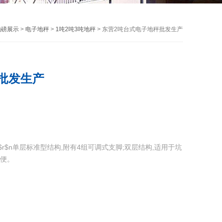
地磅展示
>
电子地秤
>
1吨2吨3吨地秤
> 东营2吨台式电子地秤批发生产
批发生产
r$n单层标准型结构,附有4组可调式支脚;双层结构,适用于坑
方便。