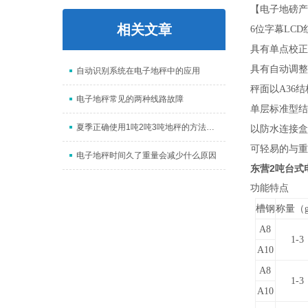
【电子地磅产
相关文章
6位字幕LC
具有单点校正
具有自动调整
自动识别系统在电子地秤中的应用
秤面以A36
电子地秤常见的两种线路故障
单层标准型结
夏季正确使用1吨2吨3吨地秤的方法概述
以防水连接盒
可轻易的与重
电子地秤时间久了重量会减少什么原因
东营2吨台式
功能特点
槽钢
称量（
A8
1-3
A10
A8
1-3
A10