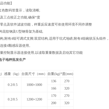
品功能】
D红色数码管显示，读取清晰;
及三点校正之功能,确保*度
零点及软件滤波功能，秤重反应速度可依使用环境不同作调整
结构花纹钢及U型钢骨架为基础,
构,附有4组可调式支脚;双层结构,适用于坑式地磅,附有4组碗状压头组件
连接4颗感应器使用。
量控制显示器连接使用,以读取重量数据及启动其它功能
电子地秤批发生产
g）
感量（kg）
台面尺寸（mm）
自重(kg)
*度(mm)
136
270
0.2/0.5
1000×1000
166
320
170
270
0.2/0.5
1200×1200
200
320