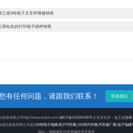
浙江省3吨电子叉车秤维修销售
天津知名的打印电子磅秤销售
您有任何问题，请跟我们联系！
联系我们
器有限公司http://www.dzqch.com
湘ICP备20006599号-2
技术支持：
化工仪器网
南湘北衡器有限公司是
100吨电子地磅,电子汽车衡,100吨汽车衡,汽车衡厂家,电子地磅
地址：湖南省长沙市望城经济开发区