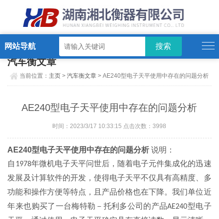
网站导航
汽车衡文章
当前位置：
主页
>
汽车衡文章
> AE240型电子天平使用中存在的问题分析
AE240型电子天平使用中存在的问题分析
时间：2023/3/17 10:33:15 点击次数：3998
AE240型电子天平使用中存在的问题分析
说明：
自
年微机电子天平问世后，随着电子元件集成化的迅速
1978
发展及计算软件的开发，使得电子天平不仅具有高精度、多
功能和操作方便等特点，且产品价格也在下降。我们单位近
年来也购买了一台梅特勒－托利多公司的产品
型电子
AE240