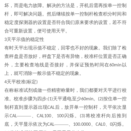
坏，而是电力故障。解决的方法是，开机后需再按单一控制
杆，即可解决问题。然后继续按单一控制杆检查积分时间和
稳定度探测器的设置是否符合我们原来要求的设置，若不符
合可重新设置，便可使用天平。
天平示值的稳定性
3
有时天平出现示值不稳定，回零也不好的现象。我们除了检
查秤盘是否放好，秤盘下是否有异物，校准杆位置是否正确
外，主要检查地线是否接好，并保证预热时间在
以
60min
上，就可消除一般示值不稳定的现象。
天平校准
标定
4
(
)
在称标准试剂或做一些精密称量时，我们都要对天平进行校
准。校准步骤为四步
天平通电至少
。
按住单一控
:(1)
60min
(2)
制杆直到显示器出现
后，放开单一控制杆，天平依次显
CAL
示
———、
、
闪烁。
将校准杆向后推到
CAL
CAL100
100
(3)
底，天平显示依次为
———、
、
、
闪烁。
CAL
100.0000
CAL0
0