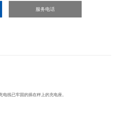
服务电话
：0731-88317651
，并确定充电线已牢固的插在秤上的充电座。