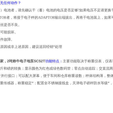
后无任何动作？
（蓄）电池者，请先确认干（蓄）电池的电压是否足够?如果电压不足请
DAPTOR者，将接于电子秤的ADAPTOR输出端拔出，再将干电池装上，
秤保险丝是否不良。
或按键可能损坏。
电子组件故障。
、5项原因或非上述原因，建议送回经销*处理
家，2吨称牛电子地泵
SCS2T
功能特点：
主要功能取决于称重仪表，仪表
斤和磅的转换；显示颜色为红色或绿色数码管；零点自动追踪；交直流两用
脑串行并行接口；可以配大屏幕，便于车间和仓库称重读数；秤体结构薄，整体*
称重传感器，称重稳定*；配置全不锈钢接线盒，天津电子磅秤防水等级*