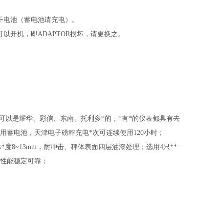
更换干电池（蓄电池请充电）。
如果可以开机，即ADAPTOR损坏，请更换之。
可以是耀华、彩信、东南、托利多*的，*有*的仪表都具有去
蓄电池，天津电子磅秤充电*次可连续使用120小时；
度8~13mm，耐冲击、秤体表面四层油漆处理；选用4只**
，性能稳定可靠；