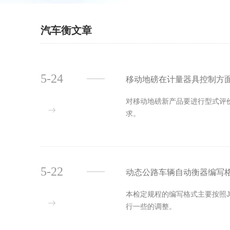
汽车衡文章
5-24
移动地磅在计量器具控制方
对移动地磅新产品要进行型式评
求。
5-22
动态公路车辆自动衡器编写
本检定规程的编写格式主要按照JJ
行一些的调整。