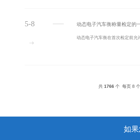
5-8
动态电子汽车衡称量检定的
动态电子汽车衡在首次检定前允
共
1766
个 每页 8 
如果