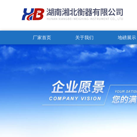
厂家首页
关于我们
地磅展示